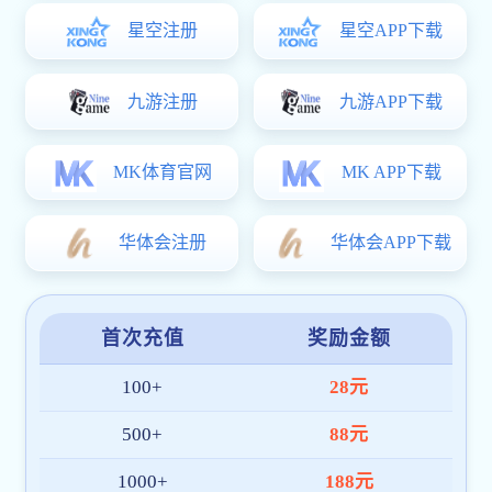
皮尔斯直言尼克斯骑士晋级无
关紧要夺冠实力不足成最大障
碍
2026-06-11 13:06
32 次阅读
首页
/
体育看点
在NBA的季后赛中，球队的晋级过程往往备受关注。
然而，前NBA球星保罗·皮尔斯近日表示，尼克斯和骑
士的晋级与他们争夺总冠军的实力相比显得毫无意
义。他认为，这两支球队虽然能够进入季后赛，但在
争夺总冠军的实力上仍然存在明显不足。本文将从四
个方面详细探讨这一观点：首先分析尼克斯和骑士在
当今联盟中的竞争地位；其次讨论他们目前阵容与其