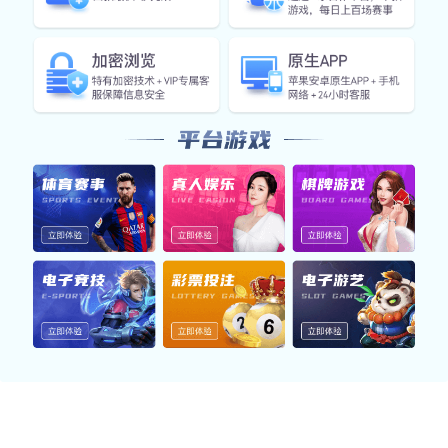
看出他们与顶级球队之间的差距。比如在防守端，两
队在面对超级明星球员时经常出现漏洞，这直接影响
了他们能否取得胜利。
因此，可以说尼克斯和骑士虽然有着不错的发展势
头，但在整体竞争力上仍旧难以撼动东部棋盘上的霸
主地位。这也正是皮尔斯所提到的“晋级无关紧要”的
其中一个原因所在，因为若缺乏争冠能力，再美好的
季后赛之旅也只是昙花一现。
2、阵容实力与其他强队比较
对于任何一支追求总冠军的球队而言，阵容深度及明
星球员是至关重要的。就当前来看，尼克斯和骑士虽
然有几名表现出色的球员，但整体实力相比联盟顶尖