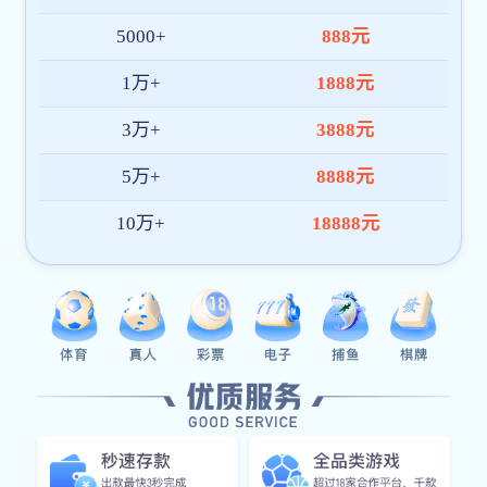
他强队之间的差距；第三部分则聚焦于球队管理层在
构建冠军阵容上的策略；最后，将结合历史背景探讨
如何才能提升这两支球队的整体实力，以此来反思皮
尔斯所提到的问题。
1、尼克斯和骑士的竞争现状
近年来，尼克斯和骑士都经历了不同程度的重建。在
这一过程中，他们吸引了一些有潜力的新秀以及具备
一定经验的老将。然而，在面对强大的对手时，他们
依然显得力不从心。尤其是在东部联盟中，面临着如
雄鹿、凯尔特人等传统强队，这使得他们要想真正突
破重围并非易事。
此外，尽管两支球队在常规赛中表现尚可，但一旦进
入季后赛，比赛节奏和对抗强度会加大，此时就更能