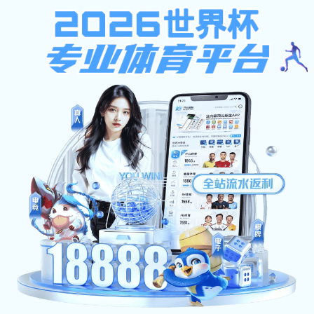
立即注册
澳门新京葡app注册入口
带您
畅享全球体育盛事
专业平台，数据精准，
高清直播
覆盖热门体育项
目。
聚焦足球、篮球、电竞等赛事，
每日内容实时更
新
。
极速访问
下载APP