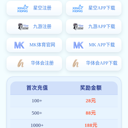
担架连入现场紧急救援杨铭锐
与毛伟杰相继被抬下场引发关
注
2026-06-07 22:19
90 次阅读
首页
/
体育看点
在最近的一场激烈比赛中，担架连紧急进入现场进行
救援，两名运动员杨铭锐与毛伟杰相继被抬下场，引
发了广泛关注。这一突发事件不仅牵动着现场观众的
心，也让人们对运动员的健康和安全问题产生了深刻
思考。本文将从多个方面分析这一事件，包括事故经
过、医疗救援过程、社会反响与影响，以及未来运动
安全的提升措施。希望通过详尽的阐述，让读者更加