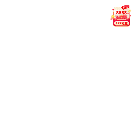
量至关重要，包括增加安检力度和完善监控系统，以
防止危险物品进入场馆。在此基础上，应提高工作人
员的培训水平，使他们能够快速有效地处理突发情
况。
其次，各个俱乐部需要主动承担起责任，通过多种渠
道向球迷传达正确的信息。例如，可以通过社交媒
体、官方网站以及线下活动宣传安全观念，提高球迷
自我约束能力。此外，与地方政府及社区建立良好关
系，共同推动健康向上的足球文化建设也是非常重要
的一环。
最后，从长远来看，不仅要加强管理，更要增强教育
力度。从青少年开始，就应该培养他们对足球运动及
其精神内涵的理解，让他们明白什么是真正值得追求